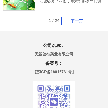
安康🍃夏至昼长，草木繁盛🌿静心避
法》（国家市场监督管理总局令第122
暑，温润养生
号），团队结合受托代工业务场景系
统梳理合规要点，将新规要求融入日
1
/
24
下一页
常生产管理。
公司名称：
无锡健特药业有限公司
备案号：
【
苏ICP备18015761号
】