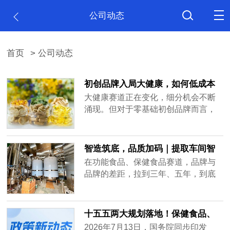
公司动态
首页
> 公司动态
初创品牌入局大健康，如何低成本
走通ODM定制第一步？
大健康赛道正在变化，细分机会不断
涌现。但对于零基础初创品牌而言，
从产品落地到品牌沉淀，这当中如何
走好第一步，往往决定了品牌能走多
远。
智造筑底，品质加码｜提取车间智
能化升级进行中
在功能食品、保健食品赛道，品牌与
品牌的差距，拉到三年、五年，到底
差在哪里？不是包装，不是营销。是
原料的稳定度、生产的透明度、合规
的可靠度。好产品的底气，来自源头
十五五两大规划落地！保健食品、
的硬实力。我们启动本次提取车间的
特医食品迎来黄金发展风口
2026年7月13日，国务院同步印发