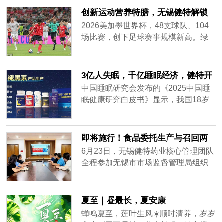
表企业，深度参与了本次行业盛会。
创新运动营养特膳，无锡健特解锁
世界杯球星同款活力补给
2026美加墨世界杯，48支球队、104
场比赛，创下足球赛事规模新高。绿
茵赛场的激烈比拼，点燃了全民运动
热情，业余踢球、健身锻炼、户外观
赛出行人群持续增多。全民健身热潮
3亿人失眠，千亿睡眠经济，健特开
下，一个百亿级市场的新机遇正随之
放全系列助眠OEM代工
中国睡眠研究会发布的《2025中国睡
而来。
眠健康研究白皮书》显示，我国18岁
及以上人群睡眠困扰率达48.5%，超3
亿人存在睡眠障碍，1/4的人群夜间睡
眠不足6小时。据艾媒咨询数据，睡眠
即将施行！食品委托生产与召回两
经济市场规模预计2026年将突破6000
大新规核心变化解读
6月23日，无锡健特药业核心管理团队
亿元。然而，消费者需求日益细分、
全程参加无锡市市场监督管理局组织
产品同质化严重，不少品牌入局后却
的食品生产主体责任云讲堂线上专题
增长乏力——自主研发周期长、备案
培训。这场培训聚焦即将于2026年12
门槛高，且代工企业大多只做生产，
月1日施行的《食品委托生产监督管理
夏至｜昼最长，夏安康
不提供配套支持。
办法》（国家市场监督管理总局令第
蝉鸣夏至，莲叶生风☀️顺时清养，岁岁
113号）与新修订的《食品召回管理办