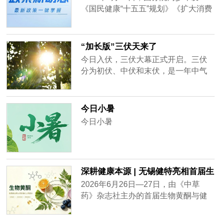
全方位智能化、可视化、数字化升级
《国民健康“十五五”规划》《扩大消费
改造。全新智造平台稳步落地，车间
“十五五”规划》两大顶层文件，为未来
焕新进行中。
五年国民健康产业、大健康消费市场
明确发展路线、释放重磅政策红利。
“加长版”三伏天来了
两大规划双双明确：保健食品、特殊
今日入伏，三伏大幕正式开启。三伏
膳食用食品、营养健康食品、精准膳
分为初伏、中伏和末伏，是一年中气
食干预、国民营养升级、银发健康消
温最高、湿度最大的时段。今年三伏
费正式纳入国家战略重点发展赛道。
有40天属于“加长版”三伏。天气炎热，
注意防暑降温。
今日小暑
今日小暑
深耕健康本源 | 无锡健特亮相首届生
物黄酮论坛
2026年6月26日—27日，由《中草
药》杂志社主办的首届生物黄酮与健
康灵山论坛在江苏无锡隆重举行。无
锡健特作为本地大健康食品领域的代