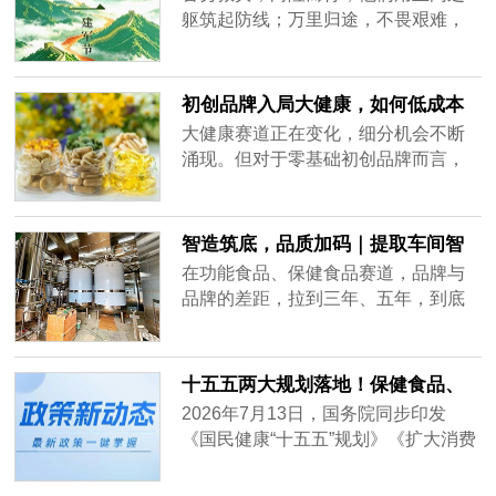
躯筑起防线；万里归途，不畏艰难，
他们用温暖怀抱接你回家；山之巅、
海之滨，他们寸土不让，誓死守卫祖
国。在人民群众最需要的地方，总能
初创品牌入局大健康，如何低成本
看见他们的身影。有他们在，就有满
走通ODM定制第一步？
大健康赛道正在变化，细分机会不断
满的安全感！他们就是，中国人民解
涌现。但对于零基础初创品牌而言，
放军。
从产品落地到品牌沉淀，这当中如何
走好第一步，往往决定了品牌能走多
远。
智造筑底，品质加码｜提取车间智
能化升级进行中
在功能食品、保健食品赛道，品牌与
品牌的差距，拉到三年、五年，到底
差在哪里？不是包装，不是营销。是
原料的稳定度、生产的透明度、合规
的可靠度。好产品的底气，来自源头
十五五两大规划落地！保健食品、
的硬实力。我们启动本次提取车间的
特医食品迎来黄金发展风口
2026年7月13日，国务院同步印发
全方位智能化、可视化、数字化升级
《国民健康“十五五”规划》《扩大消费
改造。全新智造平台稳步落地，车间
“十五五”规划》两大顶层文件，为未来
焕新进行中。
五年国民健康产业、大健康消费市场