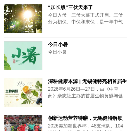
明确发展路线、释放重磅政策红利。
“加长版”三伏天来了
两大规划双双明确：保健食品、特殊
今日入伏，三伏大幕正式开启。三伏
膳食用食品、营养健康食品、精准膳
分为初伏、中伏和末伏，是一年中气
食干预、国民营养升级、银发健康消
温最高、湿度最大的时段。今年三伏
费正式纳入国家战略重点发展赛道。
有40天属于“加长版”三伏。天气炎热，
注意防暑降温。
今日小暑
今日小暑
深耕健康本源 | 无锡健特亮相首届生
物黄酮论坛
2026年6月26日—27日，由《中草
药》杂志社主办的首届生物黄酮与健
康灵山论坛在江苏无锡隆重举行。无
锡健特作为本地大健康食品领域的代
表企业，深度参与了本次行业盛会。
创新运动营养特膳，无锡健特解锁
世界杯球星同款活力补给
2026美加墨世界杯，48支球队、104