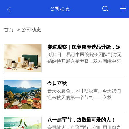
公司动态
首页
> 公司动态
赛道观察｜医养康养选品升级，定
制药食同源成新风向
8月4日，易可中医院院长团队到访无
锡健特开展选品考察，双方围绕中医
康养赛道产品方向、产品定制展开实
地深度沟通。
今日立秋
云天收夏色，木叶动秋声。今天我们
迎来秋天的第一个节气——立秋
八一建军节，致敬最可爱的人！
奋勇救灾，向险而行，他们用血肉之