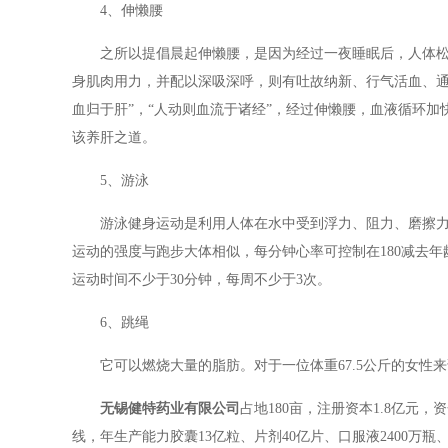
4、伸懒腰
之所以提倡晨起伸懒腰，是因为经过一夜睡眠后，人体
身肌肉用力，并配以深吸深呼，则有吐故纳新、行气活血、通
血归于肝”，“人动则血流于诸经”，经过伸懒腰，血液循环
该养肝之道。
5、游泳
游泳健身运动是利用人体在水中受到浮力、阻力、磨擦
运动的强度与跑步大体相似，每分钟心率可控制在180减去年龄数，
运动时间不少于30分钟，每周不少于3次。
6、跳绳
它可以燃烧大量的脂肪。对于一位体重67.5公斤的女性
无锡健特药业有限公司
占地180亩，注册资本1.8亿元
线，年生产能力胶囊13亿粒、片剂40亿片、口服液2400万