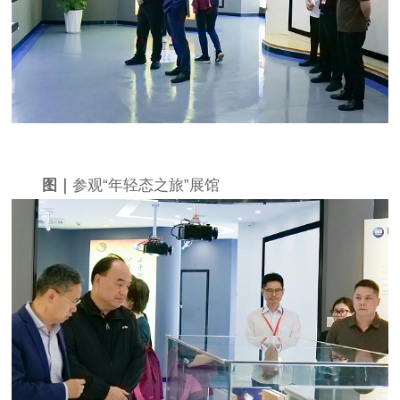
图｜
参观
“
年轻态之旅
”
展馆