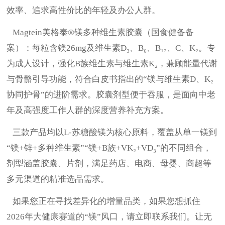
效率、追求高性价比的年轻及办公人群。
Magtein美格泰®镁多种维生素胶囊（国食健备备
案）
：每粒含镁
26mg及维生素D₃、B₆、B₁₂、C、K₂。专
为成人设计，强化B族维生素与维生素K₂，兼顾能量代谢
与骨骼引导功能，符合白皮书指出的“镁与维生素D、K₂
协同护骨”的进阶需求。胶囊剂型便于吞服，是面向中老
年及高强度工作人群的深度营养补充方案。
三款产品均以
L-苏糖酸镁为核心原料，覆盖从单一镁到
“镁+锌+多种维生素”“镁+B族+VK₂+VD₃”的不同组合，
剂型涵盖胶囊、片剂，满足药店、电商、母婴、商超等
多元渠道的精准选品需求。
如果您正在寻找差异化的增量品类，如果您想抓住
2026年大健康赛道的“镁”风口，请立即联系我们。让无