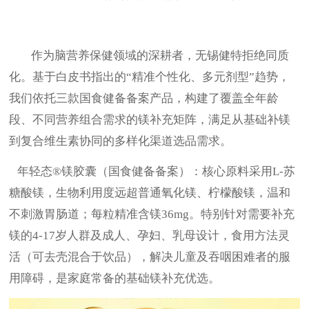
作为脑营养保健领域的深耕者，无锡健特拒绝同质
化。基于白皮书指出的
“精准个性化、多元剂型”趋势，
我们依托三款国食健备备案产品，构建了覆盖全年龄
段、不同营养组合需求的镁补充矩阵，满足从基础补镁
到复合维生素协同的多样化渠道选品需求。
年轻态
®镁胶囊（国食健备备案）
：核心原料采用
L-苏
糖酸镁，生物利用度远超普通氧化镁、柠檬酸镁，温和
不刺激胃肠道；每粒精准含镁36mg。特别针对需要补充
镁的4-17岁人群及成人、孕妇、乳母设计，食用方法灵
活（可去壳混合于饮品），解决儿童及吞咽困难者的服
用障碍，是家庭常备的基础镁补充优选。