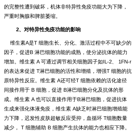
的完整性遭到破坏，机体非特异性免疫功能大为下降，
严重时胸腺和脾脏萎缩。
2、
对特异性免疫功能的影响
维生素
A
是
T
细胞生长、分化、激活过程中不可缺少的
因子，促进
B
淋巴细胞功能的成熟，使分泌抗体的能力
增加。维生素
A
可通过调节相关细胞因子如
IL-2
、
1FN-r
的表达来促进
T
淋巴细胞的活性和增殖，增强
T
细胞的抗
原特异性反应。维生素
A
还可经
T
细胞依赖的活化途径
间接作用于
B
细胞，促进
B
淋巴细胞分化及抗体的形
成。维生素
A
也可以直接作用于
B
淋巴细胞，促进抗体
生成来强化体液免疫，维生素
A
缺乏时淋巴细胞增殖能
力下降，迟发性皮肤超敏反应受抑，血循环
T
细胞数量
减少，
T
细胞辅助
B
细胞产生抗体的能力也相应下降。