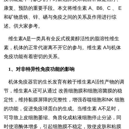
康复、预防的重要手段。本文将维生素
A
、
B6
、
C
、
E
和矿物质铁、锌、硒与免疫之间的关系及作用进行综
述。供大家参考。
维生素
A
是一类具有全反式视黄醇活性的脂溶性维生
素，机体的正常代谢离不开它的参与。
维生素
A
与机体
免疫功能有着密切的关系。
1、对非特异性免疫功能的影响
机体免疫器官的生长发育有赖于维生素
A
活性产物的调
节，维生素
A
还可从通过
改善细胞膜和细胞溶菌膜的稳
定性，维持黏膜屏障的完整性，增强吞噬细胞和
NK
细胞
的功能，促进免疫球蛋白的生成。当维生素
A
不足时，
可导致上皮细胞萎缩、角质化成粘液细胞停止分泌，同
时使溶酶体增多，引起细胞膜不稳定，致使皮肤和粘膜