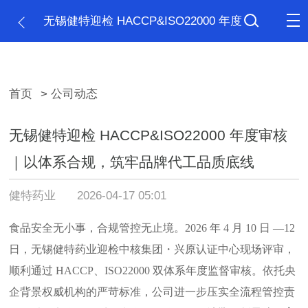
无锡健特迎检 HACCP&ISO22000 年度
审核｜以体系合规，筑牢品牌代工品质底线
首页
> 公司动态
无锡健特迎检 HACCP&ISO22000 年度审核
｜以体系合规，筑牢品牌代工品质底线
健特药业
2026-04-17 05:01
食品安全无小事，合规管控无止境。
2026 年 4 月 10 日 —12
日，无锡健特药业迎检中核集团・兴原认证中心现场评审，
顺利通过
HACCP、ISO22000 双体系年度监督审核。依托央
企背景权威机构的严苛标准，公司进一步压实全流程管控责