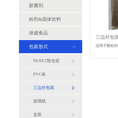
胶囊剂
粉剂&固体饮料
保健食品
三边封包
适用于颗粒
包装形式
PE/PET瓶包装
PVC板
三边封包装
玻璃瓶
盒装